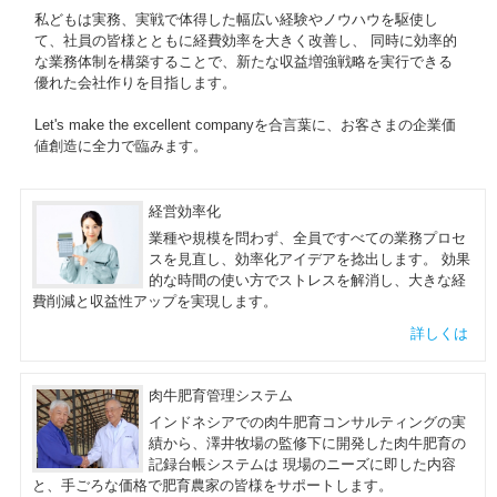
私どもは実務、実戦で体得した幅広い経験やノウハウを駆使し
て、社員の皆様とともに経費効率を大きく改善し、 同時に効率的
な業務体制を構築することで、新たな収益増強戦略を実行できる
優れた会社作りを目指します。
Let's make the excellent companyを合言葉に、お客さまの企業価
値創造に全力で臨みます。
経営効率化
業種や規模を問わず、全員ですべての業務プロセ
スを見直し、効率化アイデアを捻出します。 効果
的な時間の使い方でストレスを解消し、大きな経
費削減と収益性アップを実現します。
詳しくは
肉牛肥育管理システム
インドネシアでの肉牛肥育コンサルティングの実
績から、澤井牧場の監修下に開発した肉牛肥育の
記録台帳システムは 現場のニーズに即した内容
と、手ごろな価格で肥育農家の皆様をサポートします。